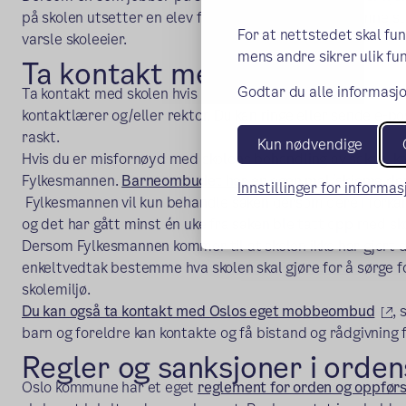
på skolen utsetter en elev for krenkelser, skal vedkomne st
For at nettstedet skal fu
varsle skoleeier.
mens andre sikrer ulik fun
Ta kontakt med skolen
Godtar du alle informasjo
Ta kontakt med skolen hvis barnet ditt ikke er fornøyd me
kontaktlærer og/eller rektor. Du kan ringe eller sende e-pos
raskt.
Kun nødvendige
Hvis du er misfornøyd med skolens behandling av saken, k
Fylkesmannen.
Barneombudet har en egen mal/skjema der d
Innstillinger for informa
(ekstern lenke)
Fylkesmannen vil kun behandle saken dersom dere i forkan
og det har gått minst én uke fra saken ble tatt opp med sk
Dersom Fylkesmannen kommer til at skolen ikke har gjort d
enkeltvedtak bestemme hva skolen skal gjøre for å sørge fo
skolemiljø.
(e
Du kan også ta kontakt med Oslos eget mobbeombud
,
barn og foreldre kan kontakte og få bistand og rådgivning f
Regler og sanksjoner i orde
Oslo kommune har et eget
reglement for orden og oppførse