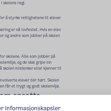
i skolens regi.
or å styrke rettighetene til elever
ering er nå lovfestet. Hvis en elev
ktor og andre som jobber på skolen
for skolene. Alle som jobber på
olemiljø, og de skal gripe inn
skolen mistenker eller kjenner til
nvolverte elever blir hørt. Skolen
en får et trygt og godt skolemiljø.
som ansatte
er informasjonskapsler
nnskap til at en annen som jobber