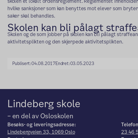
skolen et lokalt ordensreglement. Reglementet inneholder
hvilke sanksjoner som kan benyttes mot elever som bryter
saker skal behandles.
Skolen kan bli pålagt straff
Skolen og de som jobber på skolen kan bli pålagt straffean
aktivitetsplikten og den skjerpede aktivitetsplikten.
Publisert:
04.08.2017
Endret:
03.05.2023
Lindeberg skole
– en del av Osloskolen
Besøks- og leveringsadresse:
Telefon
Lindebergveien 33, 1069 Oslo
23 46 