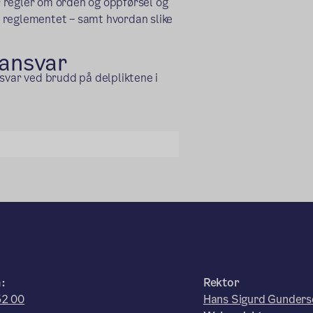
 regler om orden og oppførsel og
 reglementet – samt hvordan slike
eansvar
svar ved brudd på delpliktene i
:
Rektor
52 00
Hans Sigurd Gunders