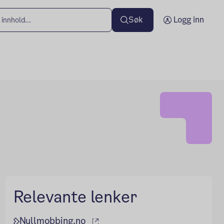
Søk
Logg inn
Relevante lenker
(ekstern lenke)
Nullmobbing.no