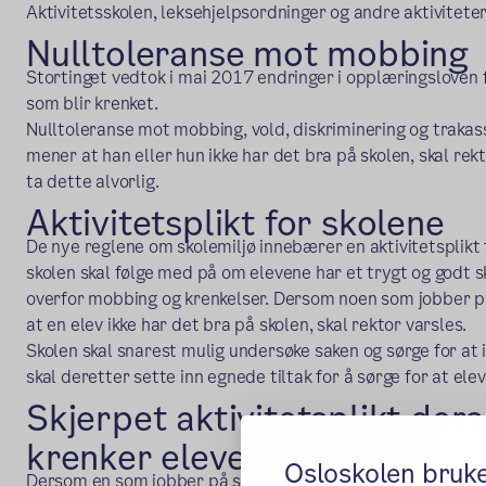
Aktivitetsskolen, leksehjelpsordninger og andre aktiviteter 
Nulltoleranse mot mobbing
Stortinget vedtok i mai 2017 endringer i opplæringsloven f
som blir krenket.
Nulltoleranse mot mobbing, vold, diskriminering og trakass
mener at han eller hun ikke har det bra på skolen, skal re
ta dette alvorlig.
Aktivitetsplikt for skolene
De nye reglene om skolemiljø innebærer en aktivitetsplikt 
skolen skal følge med på om elevene har et trygt og godt sk
overfor mobbing og krenkelser. Dersom noen som jobber på 
at en elev ikke har det bra på skolen, skal rektor varsles.
Skolen skal snarest mulig undersøke saken og sørge for at i
skal deretter sette inn egnede tiltak for å sørge for at elev
Skjerpet aktivitetsplikt der
krenker elever
Osloskolen bruk
Dersom en som jobber på skolen får mistanke om eller kje