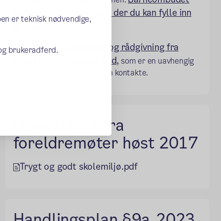
har en egen mal/skjema der du kan fylle inn
oen er teknisk nødvendige,
din klage.
Du kan også få bistand og rådgivning fra
 og brukeradferd.
Oslos eget mobbeombud,
som er en uavhengig
person barn og foreldre kan kontakte.
PowerPoint fra
foreldremøter høst 2017
Trygt og godt skolemiljø.pdf
Handlingsplan §9a_2023