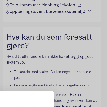
(ekstern lenk
Oslo kommune: Mobbing i skolen
(ekstern
Opplæringsloven: Elevenes skolemiljø
Hva kan du som foresatt
gjøre?
Hvis ditt eller andre barn ikke har et trygt og godt
skolemiljø:
Ta kontakt med skolen. Du kan ringe eller sende e-
post
Be om et møte med kontaktlærer og/eller rektor
Skolen er forpliktet til å svare raskt. Hvis du er
misfornøyd med skolens behandling av saken, kan du
Barneombudet
henvende deg til fylkesmannen.