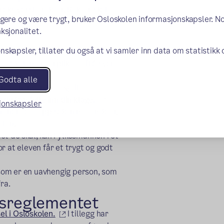
raks varsle rektor. Rektor skal
ngere og være trygt, bruker Osloskolen informasjonskapsler. N
ksjonalitet.
nskapsler, tillater du også at vi samler inn data om statistikk
d skolemiljøet. Be om et møte med
t. Skolen er forpliktet til å svare
Godta alle
an du henvende deg til
u kan fylle inn din klage.
sjonskapsler
t har tatt opp saken med rektor,
olen.
et de skal, kan Fylkesmannen i et
r at eleven får et trygt og godt
kstern lenke)
 som er en uavhengig person, som
ra.
nsreglementet
(ekstern lenke)
l i Osloskolen.
I tillegg har