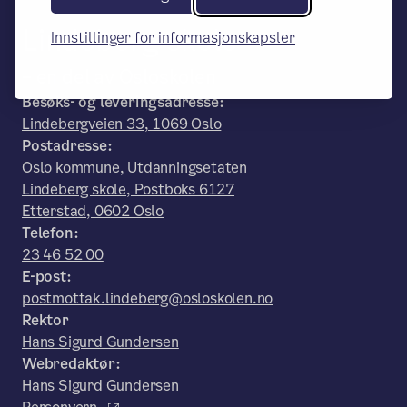
Lindeberg skole
Innstillinger for informasjonskapsler
– en del av Osloskolen
Besøks- og leveringsadresse:
Lindebergveien 33, 1069 Oslo
Postadresse:
Oslo kommune, Utdanningsetaten
Lindeberg skole, Postboks 6127
Etterstad, 0602 Oslo
Telefon:
23 46 52 00
E-post:
postmottak.lindeberg@osloskolen.no
Rektor
Hans Sigurd Gundersen
Webredaktør:
Hans Sigurd Gundersen