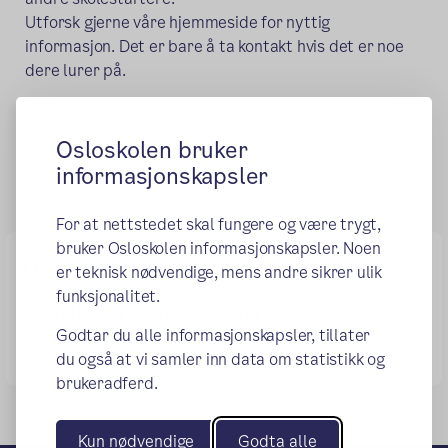
Utforsk gjerne våre hjemmeside for nyttig
informasjon. Det er bare å ta kontakt hvis det er noe
dere lurer på.
Publisert:
11.11.2019
Endret:
18.02.2026
Osloskolen bruker
informasjonskapsler
For at nettstedet skal fungere og være trygt,
bruker Osloskolen informasjonskapsler. Noen
Dokumentliste
er teknisk nødvendige, mens andre sikrer ulik
funksjonalitet.
Foreldre erklæringsskjema ved
Godtar du alle informasjonskapsler, tillater
aktivitetsskolen Lindeberg endret.docx
du også at vi samler inn data om statistikk og
brukeradferd.
Kun nødvendige
Godta alle