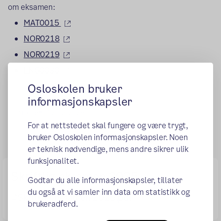
om eksamen:
(ekstern lenke)
MAT0015
(ekstern lenke)
NOR0218
(ekstern lenke)
NOR0219
(ekstern lenke)
ENG0030
Osloskolen bruker
informasjonskapsler
Publisert:
12.02.2025
For at nettstedet skal fungere og være trygt,
bruker Osloskolen informasjonskapsler. Noen
er teknisk nødvendige, mens andre sikrer ulik
funksjonalitet.
Skriftlig eksamen 2025
Godtar du alle informasjonskapsler, tillater
du også at vi samler inn data om statistikk og
Skriftlig eksamen 2025.pdf
brukeradferd.