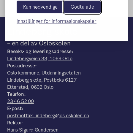
Kun nødvendige
Godta alle
Innstillinger for informasjonskapsler
Lindeberg skole
– en del av Osloskolen
Besøks- og leveringsadresse:
Lindebergveien 33, 1069 Oslo
Postadresse:
Oslo kommune, Utdanningsetaten
Lindeberg skole, Postboks 6127
Etterstad, 0602 Oslo
Telefon:
23 46 52 00
E-post:
postmottak.lindeberg@osloskolen.no
Rektor
Hans Sigurd Gundersen