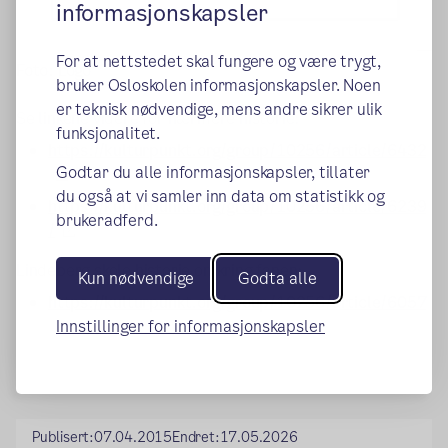
informasjonskapsler
For at nettstedet skal fungere og være trygt,
Foto: Logo
bruker Osloskolen informasjonskapsler. Noen
er teknisk nødvendige, mens andre sikrer ulik
Se linkene videre for nærmere historie:
funksjonalitet.
https://kulturpunkt.org/group/10256/article/6432
Godtar du alle informasjonskapsler, tillater
(ekstern lenke)
du også at vi samler inn data om statistikk og
https://kulturpunkt.org/group/10256/article/6239
brukeradferd.
(ekstern lenke)
/
Lindeberg skole historie omkring fanen:
Kun nødvendige
Godta alle
https://kulturpunkt.org/group/10256/article/6057
(ekstern lenke)
Innstillinger for informasjonskapsler
Publisert:
07.04.2015
Endret:
17.05.2026