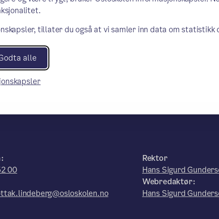
ksjonalitet.
nskapsler, tillater du også at vi samler inn data om statistikk
Godta alle
sjonskapsler
:
Rektor
52 00
Hans Sigurd Gunders
Webredaktør:
ttak.lindeberg@osloskolen.no
Hans Sigurd Gunders