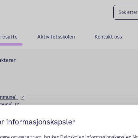
oresatte
Aktivitetsskolen
Kontakt oss
akterer
(ekstern lenke)
kommune)
(ekstern lenke)
mmune)
er informasjonskapsler
ngere og være trygt, bruker Osloskolen informasjonskapsler. N