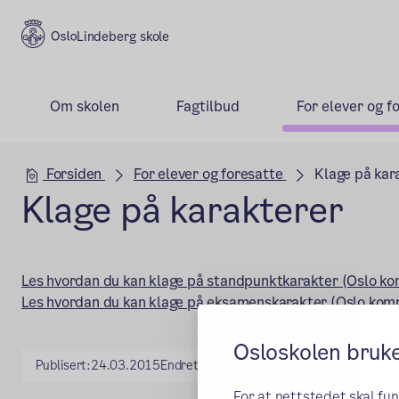
Lindeberg skole
Om skolen
Fagtilbud
For elever og f
Hovedseksjon
Forsiden
For elever og foresatte
Klage på kar
Klage på karakterer
Les hvordan du kan klage på standpunktkarakter (Oslo 
Les hvordan du kan klage på eksamenskarakter (Oslo ko
Osloskolen bruk
Publisert:
24.03.2015
Endret:
13.12.2018
For at nettstedet skal fu