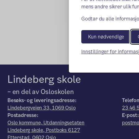
mens andre sikrer ulik fun
Godtar du alle informasjo
Kun nødvendige
Innstillinger for informa
Lindeberg skole
– en del av Osloskolen
Besøks- og leveringsadresse:
Telefon
Lindebergveien 33, 1069 Oslo
23 46 
Postadresse:
E-post:
Oslo kommune, Utdanningsetaten
postmo
Lindeberg skole, Postboks 6127
Etterstad, 0602 Oslo