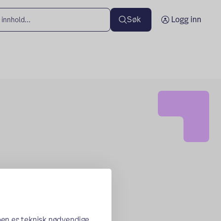
Søk
Logg inn
oen er teknisk nødvendige,