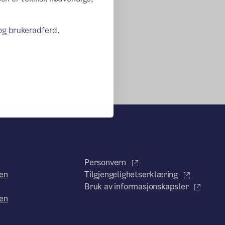
 og brukeradferd.
Personvern
en
Tilgjengelighetserklæring
Bruk av informasjonskapsler
en