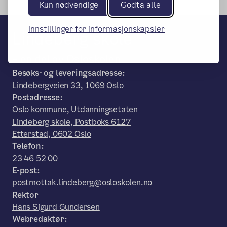
Kun nødvendige
Godta alle
Innstillinger for informasjonskapsler
Lindeberg skole
– en del av Osloskolen
Besøks- og leveringsadresse:
Lindebergveien 33, 1069 Oslo
Postadresse:
Oslo kommune, Utdanningsetaten
Lindeberg skole, Postboks 6127
Etterstad, 0602 Oslo
Telefon:
23 46 52 00
E-post:
postmottak.lindeberg@osloskolen.no
Rektor
Hans Sigurd Gundersen
Webredaktør: