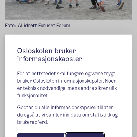
Foto: Allidrett Furuset Forum
Det finnes et stort tilbud av fritidsaktiviteter innen
idrett og kultur i Bydel Alna. Samlet gir frivillige
Osloskolen bruker
organisasjoner og bydelens tjenester barn og unge
informasjonskapsler
muligheter til aktiviteter som bygger vennskap,
fellesskap og god helse. Ofte helt gratis eller til en
For at nettstedet skal fungere og være trygt,
rimelig pris. Hvis du går inn på
denne linken
vil du få vite
bruker Osloskolen informasjonskapsler. Noen
mer om hvilke tilbud som er tilgjengelige i vår bydel.
er teknisk nødvendige, mens andre sikrer ulik
funksjonalitet.
Publisert:
12.04.2019
Godtar du alle informasjonskapsler, tillater
du også at vi samler inn data om statistikk og
brukeradferd.