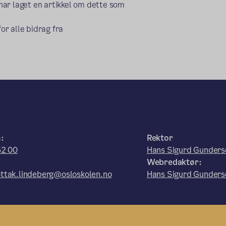
har laget en artikkel om dette som
for alle bidrag fra
:
Rektor
52 00
Hans Sigurd Gunders
Webredaktør:
ttak.lindeberg@osloskolen.no
Hans Sigurd Gunders