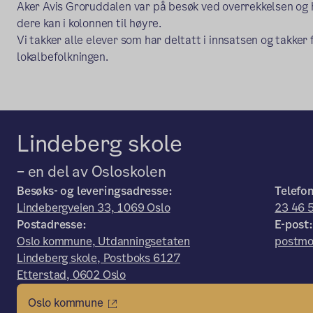
Aker Avis Groruddalen var på besøk ved overrekkelsen og 
dere kan i kolonnen til høyre.
Vi takker alle elever som har deltatt i innsatsen og takker 
lokalbefolkningen.
Lindeberg skole
– en del av Osloskolen
Besøks- og leveringsadresse:
Telefon
Lindebergveien 33, 1069 Oslo
23 46 
Postadresse:
E-post:
Oslo kommune, Utdanningsetaten
postmo
Lindeberg skole, Postboks 6127
Etterstad, 0602 Oslo
Oslo kommune