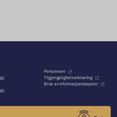
Personvern
en
Tilgjengelighetserklæring
Bruk av informasjonskapsler
en